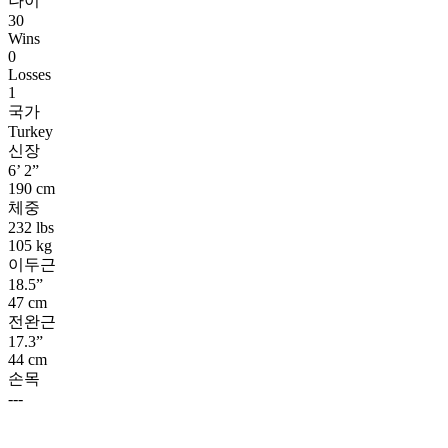
나이
30
Wins
0
Losses
1
국가
Turkey
신장
6’ 2”
190 cm
체중
232 lbs
105 kg
이두근
18.5”
47 cm
전완근
17.3”
44 cm
손목
---