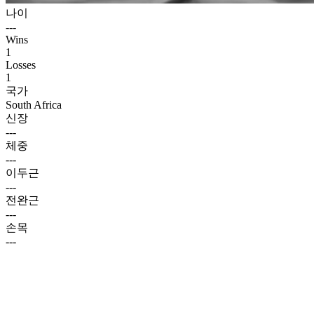
나이
---
Wins
1
Losses
1
국가
South Africa
신장
---
체중
---
이두근
---
전완근
---
손목
---