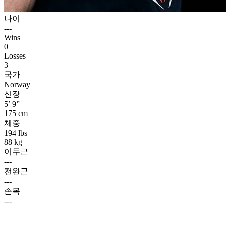
나이
---
Wins
0
Losses
3
국가
Norway
신장
5’ 9”
175 cm
체중
194 lbs
88 kg
이두근
---
전완근
---
손목
---