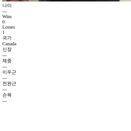
나이
---
Wins
0
Losses
1
국가
Canada
신장
---
체중
---
이두근
---
전완근
---
손목
---