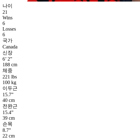
나이
21
Wins
6
Losses
6
국가
Canada
신장
6’ 2”
188 cm
체중
221 lbs
100 kg
이두근
15.7”
40 cm
전완근
15.4”
39 cm
손목
8.7”
22 cm