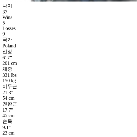
나이
37
Wins
5
Losses
9
국가
Poland
신장
6’ 7”
201 cm
체중
331 lbs
150 kg
이두근
21.3”
54 cm
전완근
17.7”
45 cm
손목
9.1”
23 cm