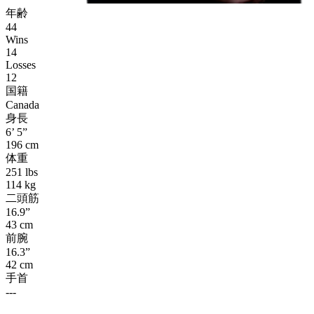
年齢
44
Wins
14
Losses
12
国籍
Canada
身長
6’ 5”
196 cm
体重
251 lbs
114 kg
二頭筋
16.9”
43 cm
前腕
16.3”
42 cm
手首
---