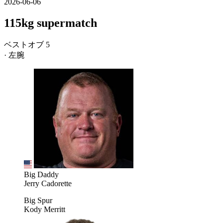
2026-06-06
115kg supermatch
ベストオブ 5
· 左腕
Big Daddy
Jerry Cadorette
Big Spur
Kody Merritt