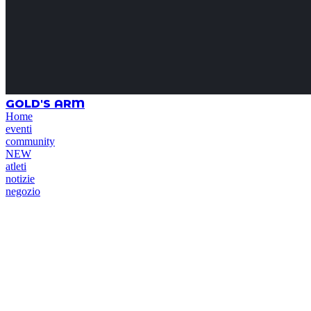
GOLD'S ARM
Home
eventi
community
NEW
atleti
notizie
negozio