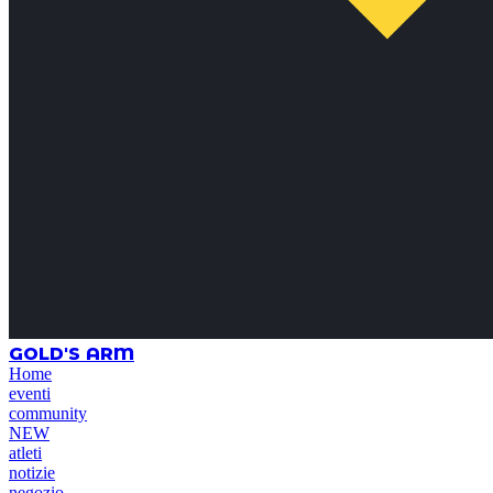
GOLD'S ARM
Home
eventi
community
NEW
atleti
notizie
negozio