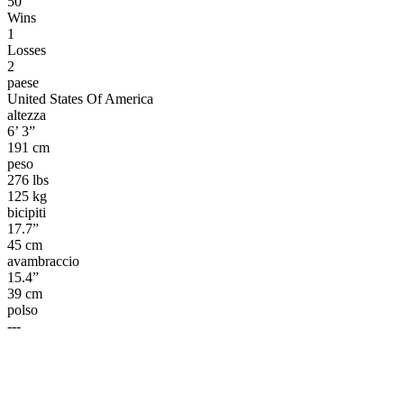
50
Wins
1
Losses
2
paese
United States Of America
altezza
6’ 3”
191 cm
peso
276 lbs
125 kg
bicipiti
17.7”
45 cm
avambraccio
15.4”
39 cm
polso
---