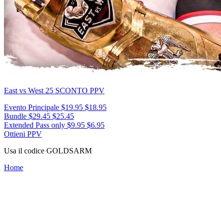
East vs West 25
SCONTO PPV
Evento Principale
$19.95
$18.95
Bundle
$29.45
$25.45
Extended Pass only
$9.95
$6.95
Ottieni PPV
Usa il codice
GOLDSARM
Home