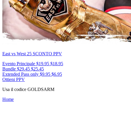
East vs West 25
SCONTO PPV
Evento Principale
$19.95
$18.95
Bundle
$29.45
$25.45
Extended Pass only
$9.95
$6.95
Ottieni PPV
Usa il codice
GOLDSARM
Home