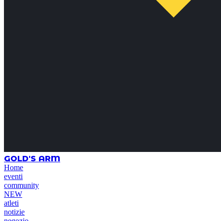
GOLD'S ARM
Home
eventi
community
NEW
atleti
notizie
negozio