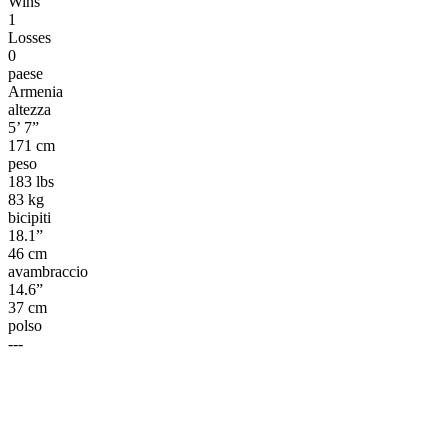
Wins
1
Losses
0
paese
Armenia
altezza
5’ 7”
171 cm
peso
183 lbs
83 kg
bicipiti
18.1”
46 cm
avambraccio
14.6”
37 cm
polso
---