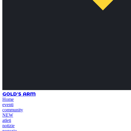
GOLD'S ARM
Home
eventi
community
NEW
atleti
notizie
negozio