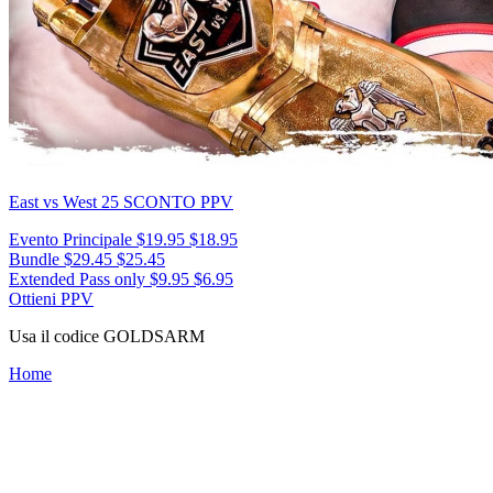
East vs West 25
SCONTO PPV
Evento Principale
$19.95
$18.95
Bundle
$29.45
$25.45
Extended Pass only
$9.95
$6.95
Ottieni PPV
Usa il codice
GOLDSARM
Home