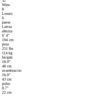
32
Wins
8
Losses
6
paese
Latvia
altezza
6’ 4”
194 cm
peso
251 lbs
114 kg
bicipiti
18.9”
48 cm
avambraccio
16.9”
43 cm
polso
8.7”
22 cm