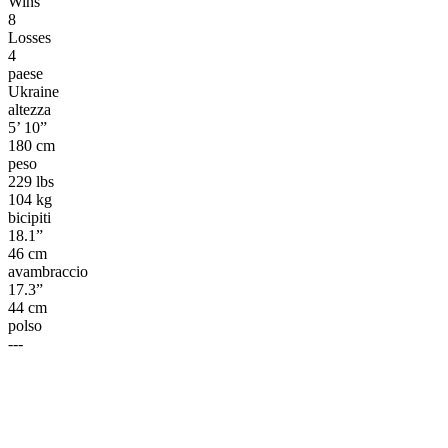
Wins
8
Losses
4
paese
Ukraine
altezza
5’ 10”
180 cm
peso
229 lbs
104 kg
bicipiti
18.1”
46 cm
avambraccio
17.3”
44 cm
polso
---