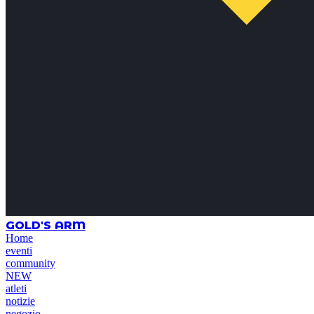
GOLD'S ARM
Home
eventi
community
NEW
atleti
notizie
negozio