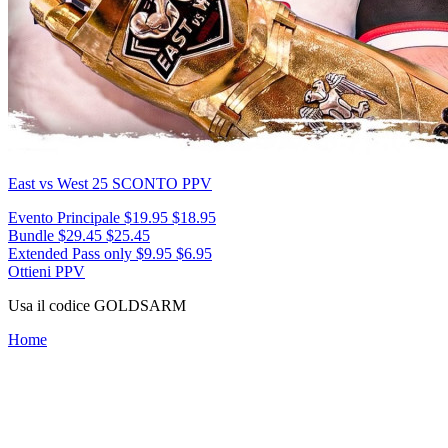
East vs West 25
SCONTO PPV
Evento Principale
$19.95
$18.95
Bundle
$29.45
$25.45
Extended Pass only
$9.95
$6.95
Ottieni PPV
Usa il codice
GOLDSARM
Home