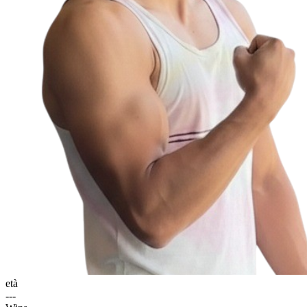
età
---