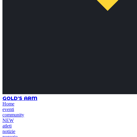
GOLD'S ARM
Home
eventi
community
NEW
atleti
notizie
negozio