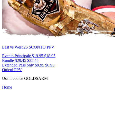
East vs West 25
SCONTO PPV
Evento Principale
$19.95
$18.95
Bundle
$29.45
$25.45
Extended Pass only
$9.95
$6.95
Ottieni PPV
Usa il codice
GOLDSARM
Home