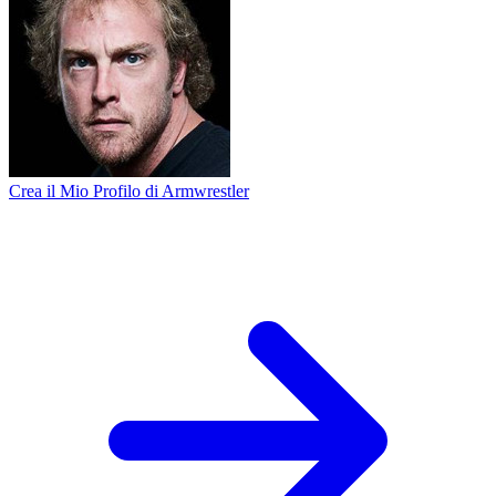
Crea il Mio Profilo di Armwrestler