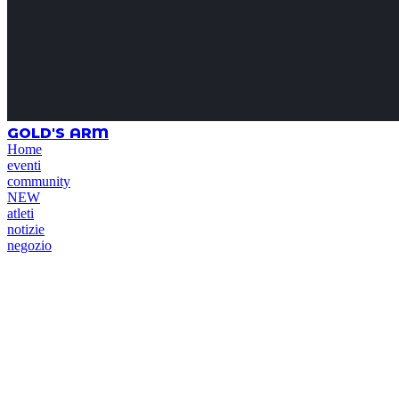
GOLD'S ARM
Home
eventi
community
NEW
atleti
notizie
negozio