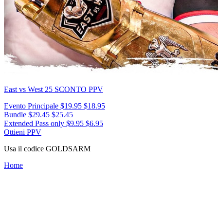
East vs West 25
SCONTO PPV
Evento Principale
$19.95
$18.95
Bundle
$29.45
$25.45
Extended Pass only
$9.95
$6.95
Ottieni PPV
Usa il codice
GOLDSARM
Home