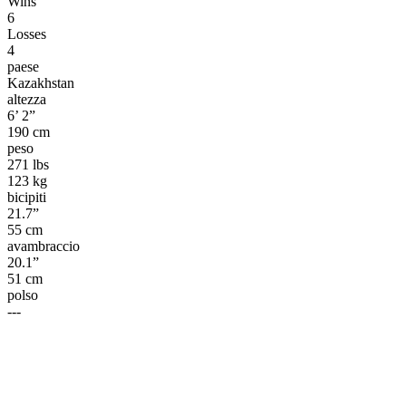
Wins
6
Losses
4
paese
Kazakhstan
altezza
6’ 2”
190 cm
peso
271 lbs
123 kg
bicipiti
21.7”
55 cm
avambraccio
20.1”
51 cm
polso
---