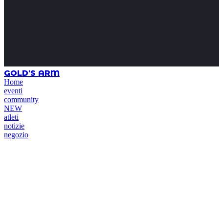
GOLD'S ARM
Home
eventi
community
NEW
atleti
notizie
negozio