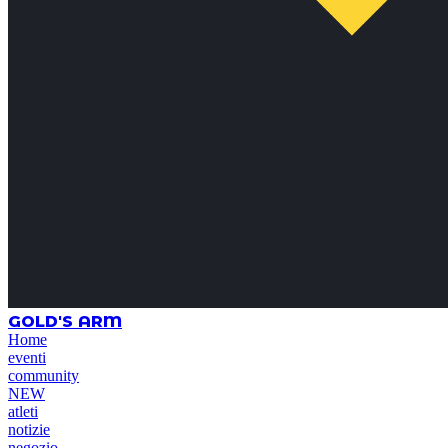
GOLD'S ARM
Home
eventi
community
NEW
atleti
notizie
negozio