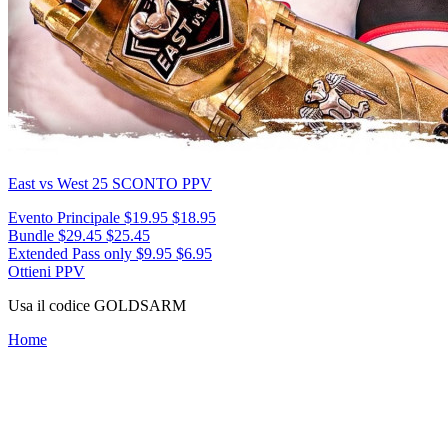
East vs West 25
SCONTO PPV
Evento Principale
$19.95
$18.95
Bundle
$29.45
$25.45
Extended Pass only
$9.95
$6.95
Ottieni PPV
Usa il codice
GOLDSARM
Home