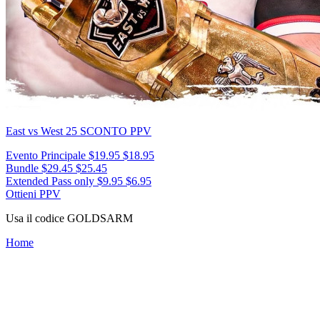
East vs West 25
SCONTO PPV
Evento Principale
$19.95
$18.95
Bundle
$29.45
$25.45
Extended Pass only
$9.95
$6.95
Ottieni PPV
Usa il codice
GOLDSARM
Home