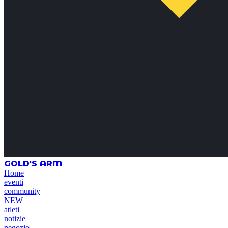
GOLD'S ARM
Home
eventi
community
NEW
atleti
notizie
negozio