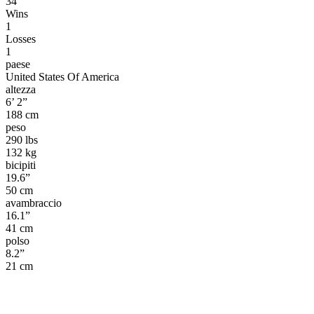
34
Wins
1
Losses
1
paese
United States Of America
altezza
6’ 2”
188 cm
peso
290 lbs
132 kg
bicipiti
19.6”
50 cm
avambraccio
16.1”
41 cm
polso
8.2”
21 cm