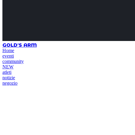
GOLD'S ARM
Home
eventi
community
NEW
atleti
notizie
negozio