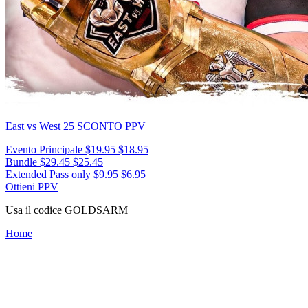
East vs West 25
SCONTO PPV
Evento Principale
$19.95
$18.95
Bundle
$29.45
$25.45
Extended Pass only
$9.95
$6.95
Ottieni PPV
Usa il codice
GOLDSARM
Home