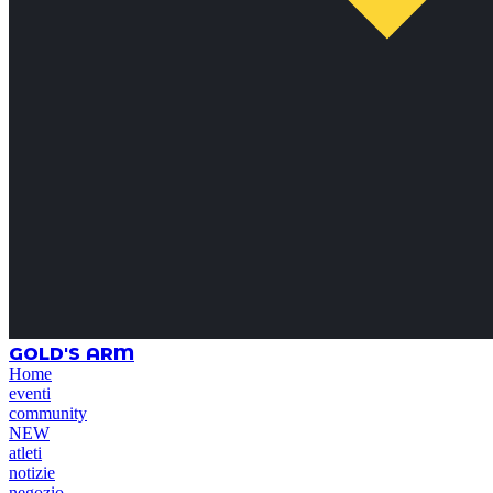
GOLD'S ARM
Home
eventi
community
NEW
atleti
notizie
negozio