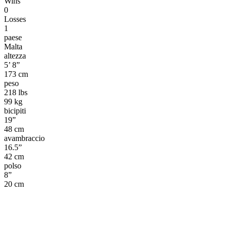
Wins
0
Losses
1
paese
Malta
altezza
5’ 8”
173 cm
peso
218 lbs
99 kg
bicipiti
19”
48 cm
avambraccio
16.5”
42 cm
polso
8”
20 cm