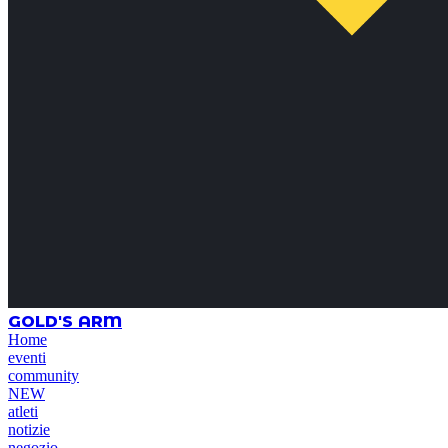
GOLD'S ARM
Home
eventi
community
NEW
atleti
notizie
negozio