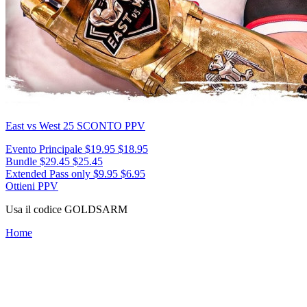
East vs West 25
SCONTO PPV
Evento Principale
$19.95
$18.95
Bundle
$29.45
$25.45
Extended Pass only
$9.95
$6.95
Ottieni PPV
Usa il codice
GOLDSARM
Home