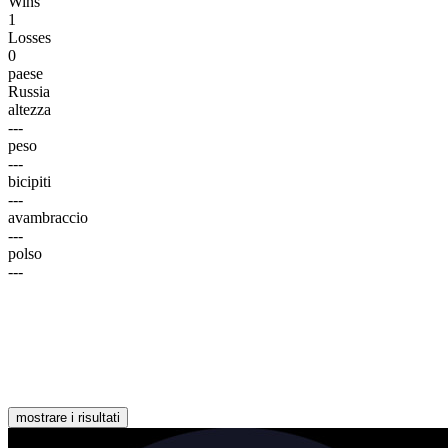
Wins
1
Losses
0
paese
Russia
altezza
---
peso
---
bicipiti
---
avambraccio
---
polso
---
mostrare i risultati