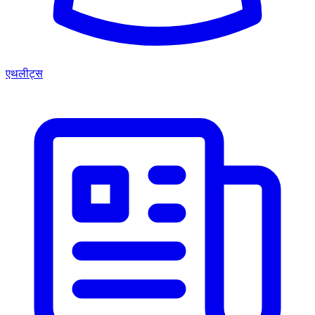
एथलीट्स