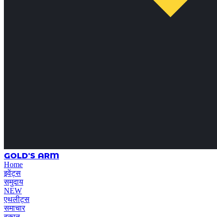
GOLD'S ARM
Home
इवेंट्स
समुदाय
NEW
एथलीट्स
समाचार
दुकान