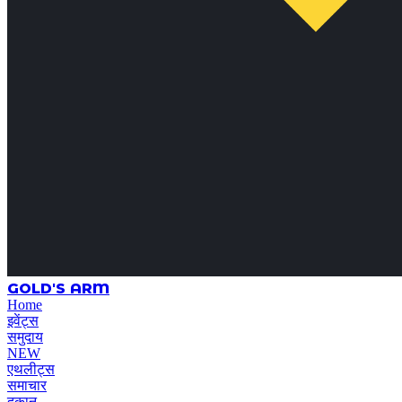
GOLD'S ARM
Home
इवेंट्स
समुदाय
NEW
एथलीट्स
समाचार
दुकान