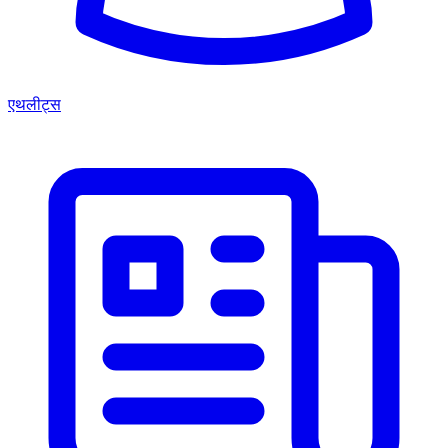
एथलीट्स