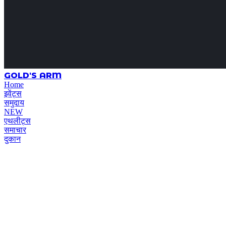
GOLD'S ARM
Home
इवेंट्स
समुदाय
NEW
एथलीट्स
समाचार
दुकान