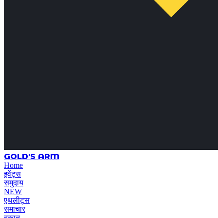
GOLD'S ARM
Home
इवेंट्स
समुदाय
NEW
एथलीट्स
समाचार
दुकान