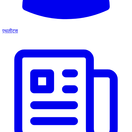
एथलीट्स