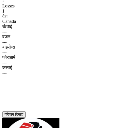
2
Losses
1
देश
Canada
ऊंचाई
---
वजन
---
बाइसेप्स
---
फोरआर्म
---
कलाई
---
परिणाम दिखाएं