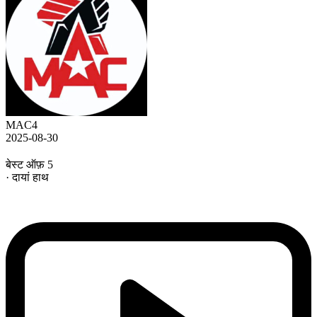
MAC4
2025-08-30
बेस्ट ऑफ़ 5
· दायां हाथ