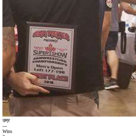
उम्र
---
Wins