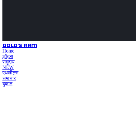
GOLD'S ARM
Home
इवेंट्स
समुदाय
NEW
एथलीट्स
समाचार
दुकान