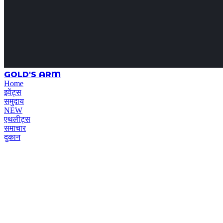
GOLD'S ARM
Home
इवेंट्स
समुदाय
NEW
एथलीट्स
समाचार
दुकान