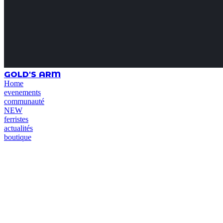
GOLD'S ARM
Home
evenements
communauté
NEW
ferristes
actualités
boutique