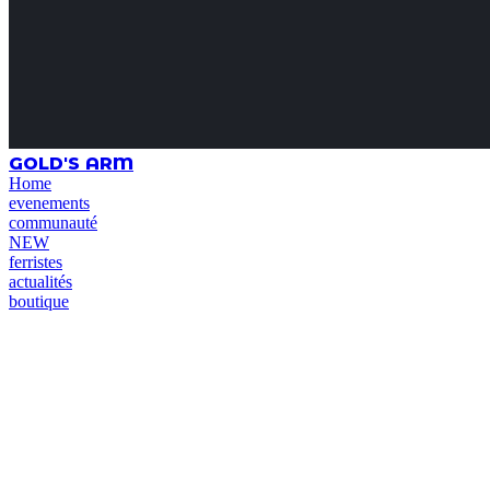
GOLD'S ARM
Home
evenements
communauté
NEW
ferristes
actualités
boutique