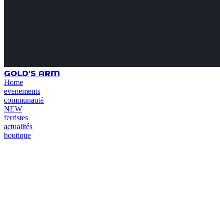
GOLD'S ARM
Home
evenements
communauté
NEW
ferristes
actualités
boutique