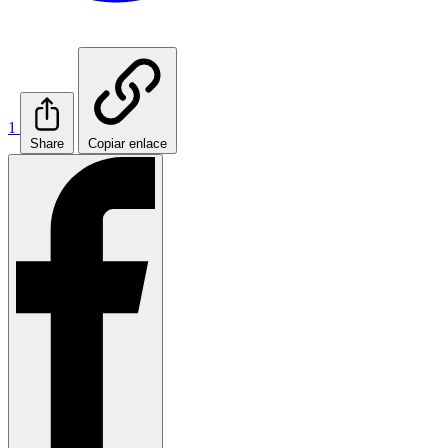
1
Share
Copiar enlace