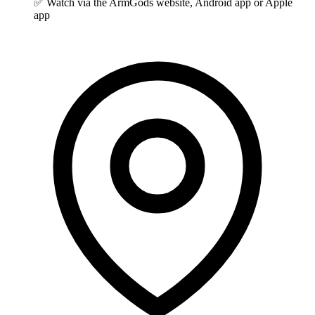
✅ Watch via the ArmGods website, Android app or Apple
app