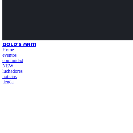
GOLD'S ARM
Home
eventos
comunidad
NEW
luchadores
noticias
tienda