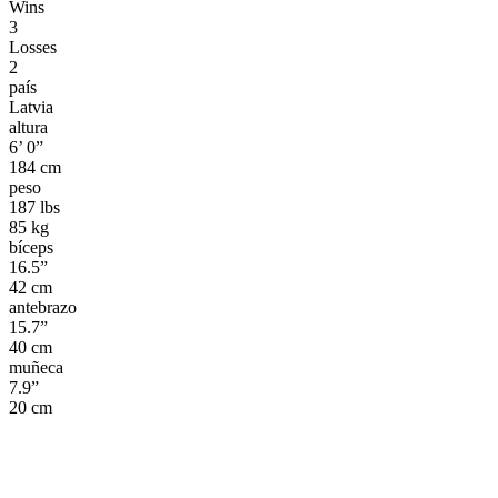
Wins
3
Losses
2
país
Latvia
altura
6’ 0”
184 cm
peso
187 lbs
85 kg
bíceps
16.5”
42 cm
antebrazo
15.7”
40 cm
muñeca
7.9”
20 cm