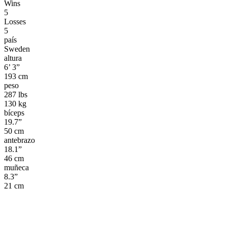
Wins
5
Losses
5
país
Sweden
altura
6’ 3”
193 cm
peso
287 lbs
130 kg
bíceps
19.7”
50 cm
antebrazo
18.1”
46 cm
muñeca
8.3”
21 cm