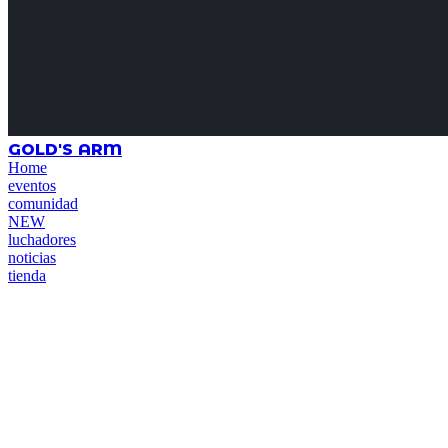
GOLD'S ARM
Home
eventos
comunidad
NEW
luchadores
noticias
tienda