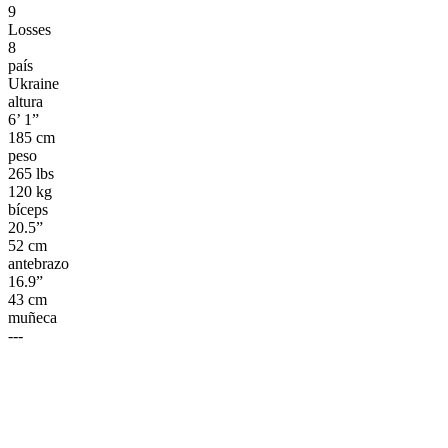
9
Losses
8
país
Ukraine
altura
6’ 1”
185 cm
peso
265 lbs
120 kg
bíceps
20.5”
52 cm
antebrazo
16.9”
43 cm
muñeca
---