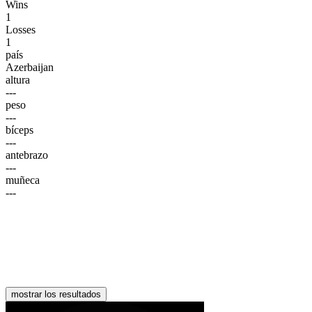
Wins
1
Losses
1
país
Azerbaijan
altura
---
peso
---
bíceps
---
antebrazo
---
muñeca
---
mostrar los resultados