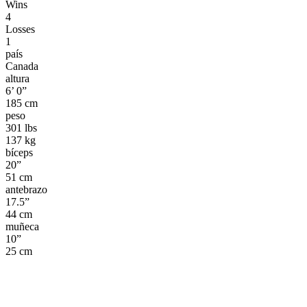
Wins
4
Losses
1
país
Canada
altura
6’ 0”
185 cm
peso
301 lbs
137 kg
bíceps
20”
51 cm
antebrazo
17.5”
44 cm
muñeca
10”
25 cm