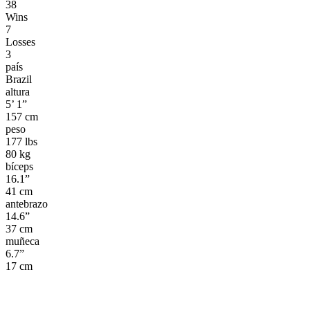
38
Wins
7
Losses
3
país
Brazil
altura
5’ 1”
157 cm
peso
177 lbs
80 kg
bíceps
16.1”
41 cm
antebrazo
14.6”
37 cm
muñeca
6.7”
17 cm