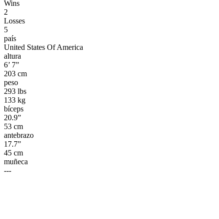
Wins
2
Losses
5
país
United States Of America
altura
6’ 7”
203 cm
peso
293 lbs
133 kg
bíceps
20.9”
53 cm
antebrazo
17.7”
45 cm
muñeca
---