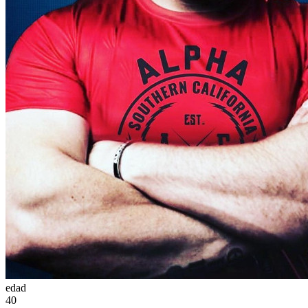
edad
40