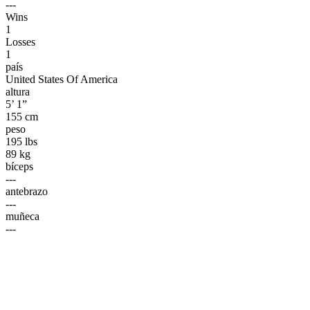
---
Wins
1
Losses
1
país
United States Of America
altura
5’ 1”
155 cm
peso
195 lbs
89 kg
bíceps
---
antebrazo
---
muñeca
---