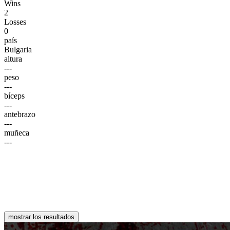
Wins
2
Losses
0
país
Bulgaria
altura
---
peso
---
bíceps
---
antebrazo
---
muñeca
---
mostrar los resultados