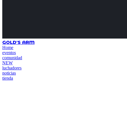
GOLD'S ARM
Home
eventos
comunidad
NEW
luchadores
noticias
tienda