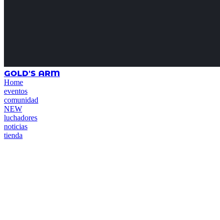
GOLD'S ARM
Home
eventos
comunidad
NEW
luchadores
noticias
tienda