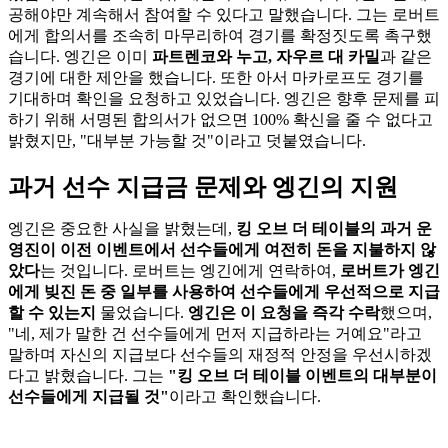
공해야만 계속해서 참여할 수 있다고 말했습니다. 그는 로버트
에게 합의서를 조속히 마무리하여 경기를 확정짓도록 촉구했
습니다. 엥긴은 이미
파트렌코와 누고, 자우르 대 카밀
과 같은
경기에 대한 제안을 했습니다. 또한 아서 마카로프도 경기를
기대하며 확인을 요청하고 있었습니다. 엥긴은 향후 문제를 피
하기 위해 서명된 합의서가 없으면 100% 확신을 줄 수 없다고
밝혔지만, "대부분 가능할 것"이라고 덧붙였습니다.
과거 선수 지급금 문제와 엥긴의 지원
엥긴은 중요한 사실을 밝혔는데,
킹 오브 더 테이블의 과거 운
영진이 이전 이벤트에서 선수들에게 여전히 돈을 지불하지 않
았다
는 것입니다. 로버트는 엥긴에게 연락하여,
로버트가 엥긴
에게 빚진 돈 중 일부를 사용하여 선수들에게 우선적으로 지급
할 수 있는지
물었습니다.
엥긴은 이 요청을 즉각 수락
했으며,
"네, 제가 말한 건 선수들에게 먼저 지급하라는 거예요"라고
말하며 자신의 지급보다 선수들의 재정적 안정을 우선시하겠
다고 밝혔습니다. 그는
"킹 오브 더 테이블 이벤트의 대부분이
선수들에게 지급될 것"
이라고 확인했습니다.