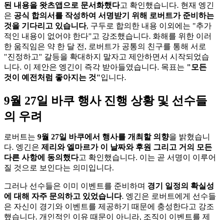
된 내용을 왓츠앱으로 문서화했다
고 확인했습니다. 현재 엥긴
은
공식 합의서를 작성하여 서명받기 위해 로버트가 준비하는
것을 기다리고 있습니다
, 구두로 합의한 내용 이외에는 "추가
적인 내용이 없어야 한다"고 강조했습니다. 화해를 위한 이러
한 움직임은 약 한 달 전, 로버트가 공통의 친구를 통해 서로
"진정하고" 갈등을 확대하지 말자고 제안하면서 시작되었습
니다. 이 제안은 엥긴이 즉각 받아들였습니다. 목표는
"모든
것이 예전처럼 좋아지는 것"
입니다.
9월 27일 바쿠 행사 진행 상황 및 선수들
의 우려
로버트는
9월 27일 바쿠에서 행사를 개최할 의향
을 밝혔습니
다. 엥긴은
제리와 엘마르가 이 날짜와 후원 그리고 거의 모든
다른 사항에 동의했다
고 확인했습니다. 이는 곧 서명이 이루어
질 것으로 보인다는 의미입니다.
그러나 선수들은 이미 이벤트를 준비하며
경기 일정의 확실성
에 대해 자주 문의하고 있었습니다
. 엥긴은 로버트에게 선수들
은 자신이 경기와 이벤트를 제공하기 때문에 충성한다고 강조
했습니다. 개인적인 이유 때문이 아니라, 조직이 이벤트를 제