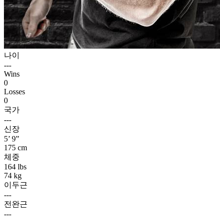
나이
---
Wins
0
Losses
0
국가
---
신장
5’ 9”
175 cm
체중
164 lbs
74 kg
이두근
---
전완근
---