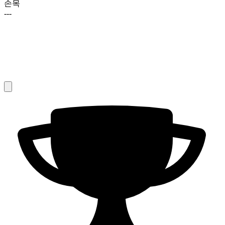
손목
---