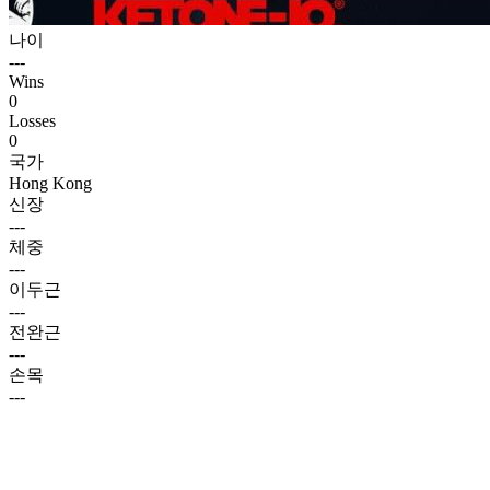
나이
---
Wins
0
Losses
0
국가
Hong Kong
신장
---
체중
---
이두근
---
전완근
---
손목
---