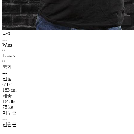
나이
---
Wins
0
Losses
0
국가
---
신장
6’ 0”
183 cm
체중
165 lbs
75 kg
이두근
---
전완근
---