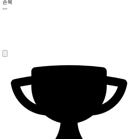
손목
---