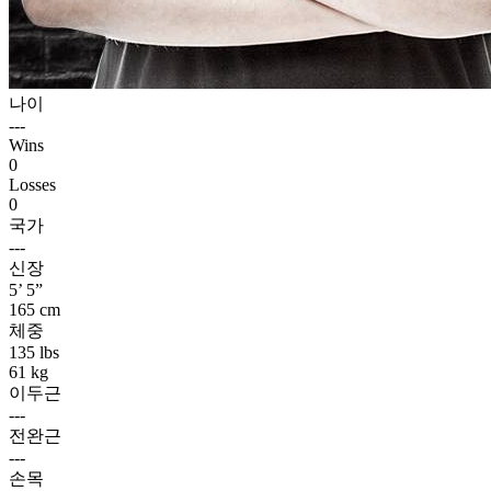
나이
---
Wins
0
Losses
0
국가
---
신장
5’ 5”
165 cm
체중
135 lbs
61 kg
이두근
---
전완근
---
손목